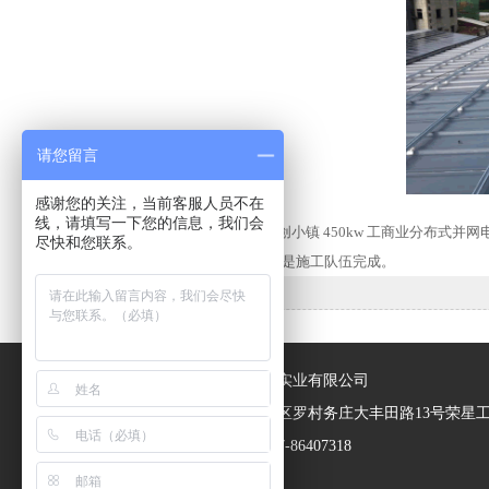
请您留言
感谢您的关注，当前客服人员不在
线，请填写一下您的信息，我们会
项目名称：佛山市禅城区番阳众创小镇 450kw 工商业分布式并
尽快和您联系。
施工:均由欧亚玛自己的专业设计是施工队伍完成。
版权所有：佛山市欧亚玛电器实业有限公司
公司地址：广东省佛山市南海区罗村务庄大丰田路13号荣星
联系方式：13928564596、0757-86407318
邮 箱：ouyad@ouyad.com