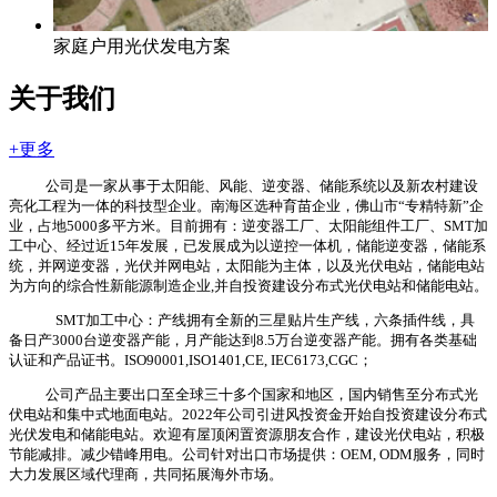
家庭户用光伏发电方案
关于我们
+更多
公司是一家从事于太阳能、风能、逆变器、储能系统以及新农村建设
亮化工程为一体的科技型企业。南海区选种育苗企业，佛山市“专精特新”企
业，占地5000多平方米。目前拥有：逆变器工厂、太阳能组件工厂、SMT加
工中心、经过近15年发展，已发展成为以逆控一体机，储能逆变器，储能系
统，并网逆变器，光伏并网电站，太阳能为主体，以及光伏电站，储能电站
为方向的综合性新能源制造企业,并自投资建设分布式光伏电站和储能电站。
SMT加工中心：产线拥有全新的三星贴片生产线，六条插件线，具
备日产3000台逆变器产能，月产能达到8.5万台逆变器产能。拥有各类基础
认证和产品证书。ISO90001,ISO1401,CE, IEC6173,CGC；
公司产品主要出口至全球三十多个国家和地区，国内销售至分布式光
伏电站和集中式地面电站。2022年公司引进风投资金开始自投资建设分布式
光伏发电和储能电站。欢迎有屋顶闲置资源朋友合作，建设光伏电站，积极
节能减排。减少错峰用电。公司针对出口市场提供：OEM, ODM服务，同时
大力发展区域代理商，共同拓展海外市场。